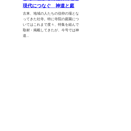
現代につなぐ 神道と庭
古来、地域の人たちの信仰の場とな
ってきた社寺。特に寺院の庭園につ
いてはこれまで度々、特集を組んで
取材・掲載してきたが、今号では神
道...