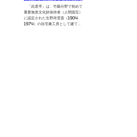
「此君亭」は、竹藝分野で初めて
重要無形文化財保持者（人間国宝）
に認定された生野祥雲斎（1904-
1974）の自宅兼工房として建て...