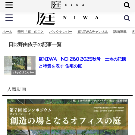
庭の未来へ
ホーム
季刊「庭」のこと
バックナンバー
庭NIWAチャンネル
誌面連載
各
日比野由依子の記事一覧
庭NIWA No.260 2025秋号 土地の記憶
と特質を表す 住宅の庭
バックナンバー
人気動画