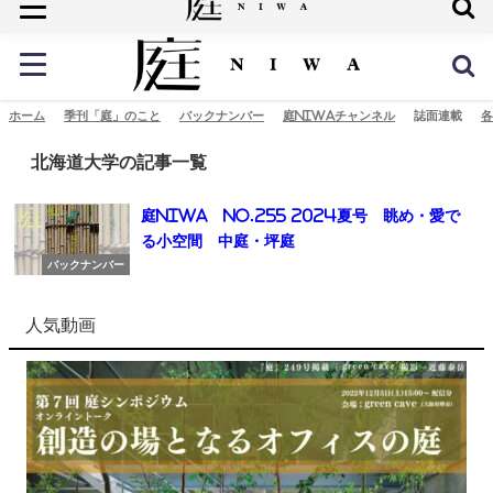
庭の未来へ
ホーム
季刊「庭」のこと
バックナンバー
庭NIWAチャンネル
誌面連載
各
北海道大学の記事一覧
庭NIWA No.255 2024夏号 眺め・愛で
る小空間 中庭・坪庭
バックナンバー
人気動画