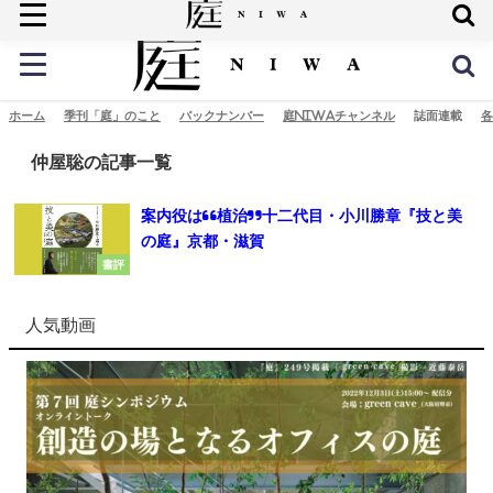
庭の未来へ
ホーム
季刊「庭」のこと
バックナンバー
庭NIWAチャンネル
誌面連載
各
仲屋聡の記事一覧
案内役は“植治”十二代目・小川勝章『技と美
の庭』京都・滋賀
書評
人気動画