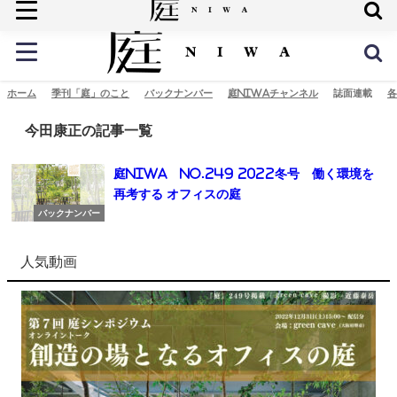
庭の未来へ
ホーム
季刊「庭」のこと
バックナンバー
庭NIWAチャンネル
誌面連載
各
今田康正の記事一覧
庭NIWA No.249 2022冬号 働く環境を
再考する オフィスの庭
バックナンバー
人気動画