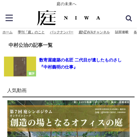
庭の未来へ
ホーム
季刊「庭」のこと
バックナンバー
庭NIWAチャンネル
誌面連載
各
中村公治の記事一覧
数寄屋建築の名匠 二代目が遺したものさし
『中村義明の仕事』
書評
人気動画