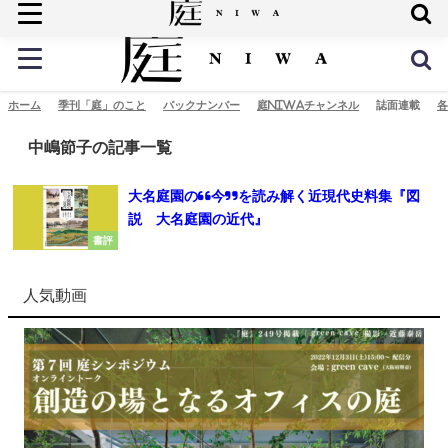
庭の未来へ
ホーム
季刊「庭」のこと
バックナンバー
庭NIWAチャンネル
誌面連載
各
中嶋節子の記事一覧
大名庭園の“今”を読み解く近現代史料集『図
説 大名庭園の近代』
書評
人気動画