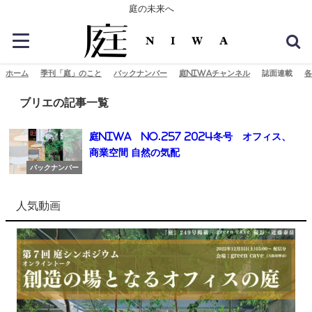
庭の未来へ
ホーム
季刊「庭」のこと
バックナンバー
庭NIWAチャンネル
誌面連載
各
ブリエの記事一覧
庭NIWA No.257 2024冬号 オフィス、
商業空間 自然の気配
バックナンバー
人気動画