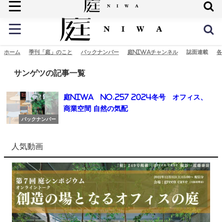
庭の未来へ
ホーム
季刊「庭」のこと
バックナンバー
庭NIWAチャンネル
誌面連載
各
サンゲツの記事一覧
庭NIWA No.257 2024冬号 オフィス、
商業空間 自然の気配
バックナンバー
人気動画