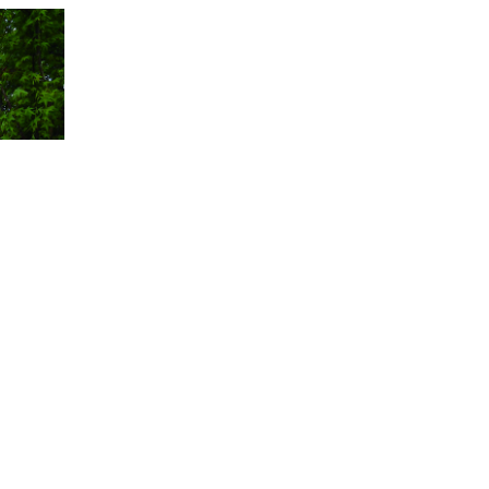
石（みのういし）」。自然石を使っているため、ナチュラ
ージュのやわらかな色合いが特徴の花崗岩。φ200〜
mの「ゴロタ」という、サイズ別の２種類でラインナップした。