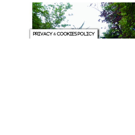
Privacy & Cookies Policy
貫禄と趣のある空間を創造する積み石「耳納
な雰囲気の庭と特に相性がよい。石種は、ベ
400mmの「乱石」と、φ100〜200m
※岡山県以西での取り扱いになります
エクシス
Tel.093-435-0100