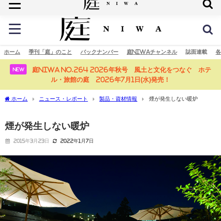
庭の未来へ
ホーム
季刊「庭」のこと
バックナンバー
庭NIWAチャンネル
誌面連載
各
庭NIWA No.264 2026年秋号 風土と文化をつなぐ ホテ
NEW
ル・旅館の庭 2026年7月1日(水)発売！
ホーム
ニュース・レポート
製品・資材情報
煙が発生しない暖炉
煙が発生しない暖炉
2015年3月23日
2022年1月7日