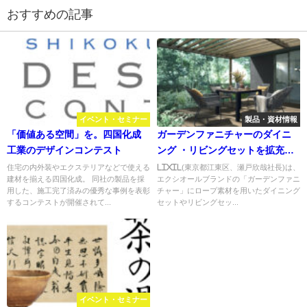
おすすめの記事
イベント・セミナー
製品・資材情報
「価値ある空間」を。四国化成
ガーデンファニチャーのダイニ
工業のデザインコンテスト
ング ・リビングセットを拡充／
LIXIL
住宅の内外装やエクステリアなどで使える
LIXIL(東京都江東区、瀬戸欣哉社長)は、
建材を揃える四国化成。 同社の製品を採
エクシオールブランドの「ガーデンファニ
用した、施工完了済みの優秀な事例を表彰
チャー」にロープ素材を用いたダイニング
するコンテストが開催されて...
セットやリビングセッ...
イベント・セミナー