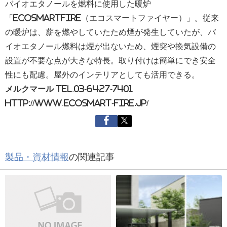
バイオエタノールを燃料に使用した暖炉
「ecosmartfire（エコスマートファイヤー）」。従来
の暖炉は、薪を燃やしていたため煙が発生していたが、バ
イオエタノール燃料は煙が出ないため、煙突や換気設備の
設置が不要な点が大きな特長。取り付けは簡単にでき安全
性にも配慮。屋外のインテリアとしても活用できる。
メルクマール
Tel.03-6427-7401
http://www.ecosmart-fire.jp/
製品・資材情報
の関連記事