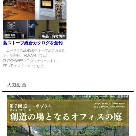
製品・資材情報
薪ストーブ総合カタログを創刊
「エープラス2015薪ストーブ総合カタロ
グ」を創刊。 HWAM（ワム）、
Dutchwes（t ダッチウェスト）、
SB（I エスビーアイ）など...
人気動画