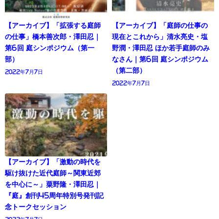
【アーカイブ】「拡張する庭師
【アーカイブ】「庭師の仕事の
の仕事」橋本善次郎・澤田忍｜
現在とこれから」清水亮史・塩
第6回 庭シンポジウム（第一
野潤・澤田忍 ほか若手庭師のみ
部）
なさん｜第6回 庭シンポジウム
（第二部）
2022年7月7日
2022年7月7日
【アーカイブ】「激動の時代を
駆け抜けた近代庭師～関東近郊
を中心に～」粟野隆・澤田忍｜
『庭』創刊45周年特別号発刊記
念トークセッション