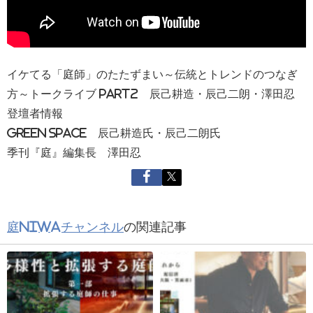
イケてる「庭師」のたたずまい～伝統とトレンドのつなぎ
方～トークライブ part2 辰己耕造・辰己二朗・澤田忍
登壇者情報
GREEN SPACE 辰己耕造氏・辰己二朗氏
季刊『庭』編集長 澤田忍
庭NIWAチャンネル
の関連記事