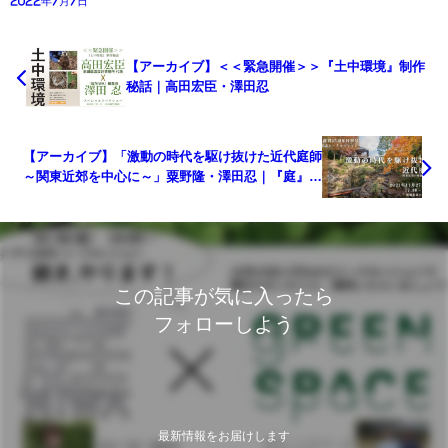
2022年7月7日
【アーカイブ】＜＜緊急開催＞＞『土中環境』制作
秘話｜高田宏臣・澤田忍
【アーカイブ】「激動の時代を駆け抜けた近代庭師
～関東近郊を中心に～」粟野隆・澤田忍｜『庭』創
刊45周年特別号発刊記念トークセッション
この記事が気に入ったら
フォローしよう
最新情報をお届けします