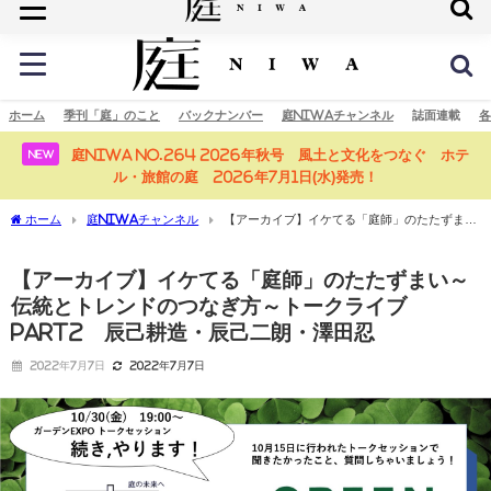
庭の未来へ
ホーム
季刊「庭」のこと
バックナンバー
庭NIWAチャンネル
誌面連載
各
庭NIWA No.264 2026年秋号 風土と文化をつなぐ ホテ
NEW
ル・旅館の庭 2026年7月1日(水)発売！
ホーム
庭NIWAチャンネル
【アーカイブ】イケてる「庭師」のたたずまい
～伝統とトレンドのつなぎ方～トークライブ part2 辰己耕造・辰己二朗・澤田忍
【アーカイブ】イケてる「庭師」のたたずまい～
伝統とトレンドのつなぎ方～トークライブ
part2 辰己耕造・辰己二朗・澤田忍
2022年7月7日
2022年7月7日