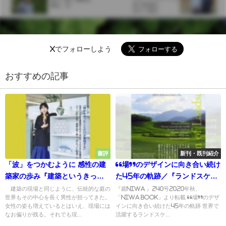
Xでフォローしよう
おすすめの記事
書評
新刊・既刊紹介
「波」をつかむように 感性の建
“場”のデザインに向き合い続け
築家の歩み『建築というきっか
た45年の軌跡／『ランドスケー
け』
プの夢』高野文彰・高野ランド
建築の現場と同じように、伝統的な庭の
『庭NIWA 』240号2020年秋、
世界もその中心を長く男性が担ってきた。
「NIWA BOOK」より転載 “場”のデザ
スケーププランニング編著
女性の姿も増えているとはいえ、現場には
インに向き合い続けた45年の軌跡 世界で
なお偏りが残る。それでも現...
活躍するランドスケ...