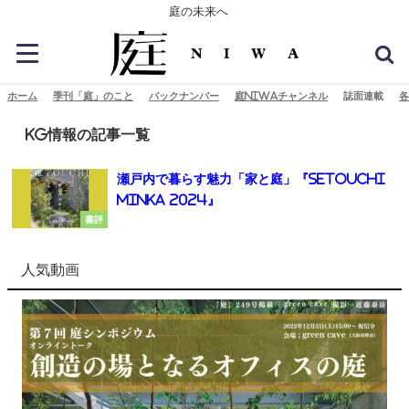
庭の未来へ
ホーム
季刊「庭」のこと
バックナンバー
庭NIWAチャンネル
誌面連載
各
KG情報の記事一覧
瀬戸内で暮らす魅力「家と庭」『SETOUCHI
MINKA 2024』
書評
人気動画