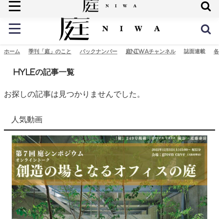
庭の未来へ
ホーム
季刊「庭」のこと
バックナンバー
庭NIWAチャンネル
誌面連載
各
hyleの記事一覧
お探しの記事は見つかりませんでした。
人気動画