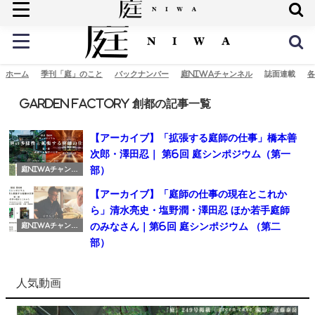
庭の未来へ
ホーム
季刊「庭」のこと
バックナンバー
庭NIWAチャンネル
誌面連載
各
Garden Factory 創都の記事一覧
【アーカイブ】「拡張する庭師の仕事」橋本善
次郎・澤田忍｜ 第6回 庭シンポジウム（第一
部）
庭NIWAチャンネ
ル
【アーカイブ】「庭師の仕事の現在とこれか
ら」清水亮史・塩野潤・澤田忍 ほか若手庭師
のみなさん｜第6回 庭シンポジウム （第二
庭NIWAチャンネ
ル
部）
人気動画