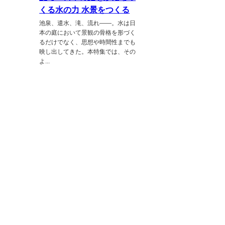
くる水の力 水景をつくる
池泉、遣水、滝、流れ――。水は日
本の庭において景観の骨格を形づく
るだけでなく、思想や時間性までも
映し出してきた。本特集では、その
よ...