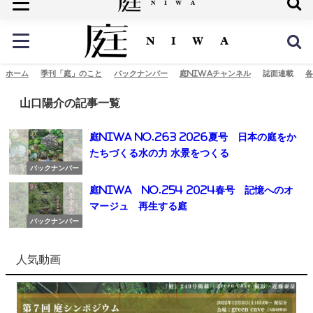
庭の未来へ
ホーム
季刊「庭」のこと
バックナンバー
庭NIWAチャンネル
誌面連載
各
山口陽介の記事一覧
庭NIWA No.263 2026夏号 日本の庭をか
たちづくる水の力 水景をつくる
バックナンバー
庭NIWA No.254 2024春号 記憶へのオ
マージュ 再生する庭
バックナンバー
人気動画