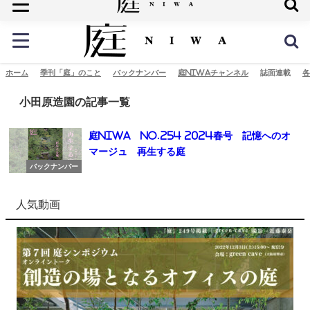
庭の未来へ
ホーム
季刊「庭」のこと
バックナンバー
庭NIWAチャンネル
誌面連載
各
小田原造園の記事一覧
庭NIWA No.254 2024春号 記憶へのオ
マージュ 再生する庭
バックナンバー
人気動画