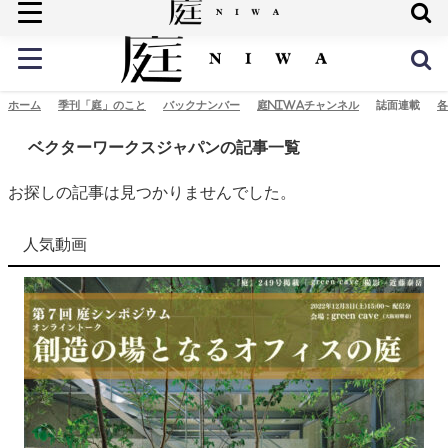
庭の未来へ
ホーム
季刊「庭」のこと
バックナンバー
庭NIWAチャンネル
誌面連載
各
ベクターワークスジャパンの記事一覧
お探しの記事は見つかりませんでした。
人気動画