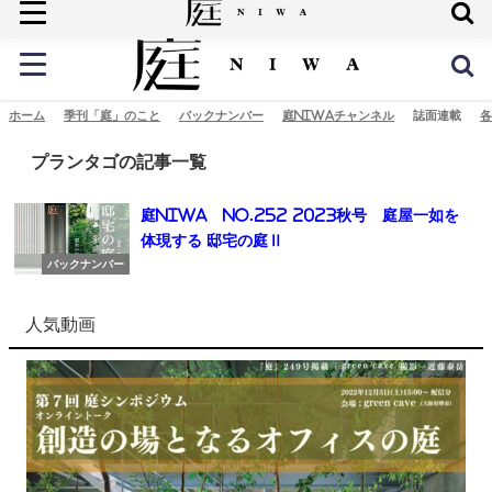
庭の未来へ
ホーム
季刊「庭」のこと
バックナンバー
庭NIWAチャンネル
誌面連載
各
プランタゴの記事一覧
庭NIWA No.252 2023秋号 庭屋一如を
体現する 邸宅の庭Ⅱ
バックナンバー
人気動画