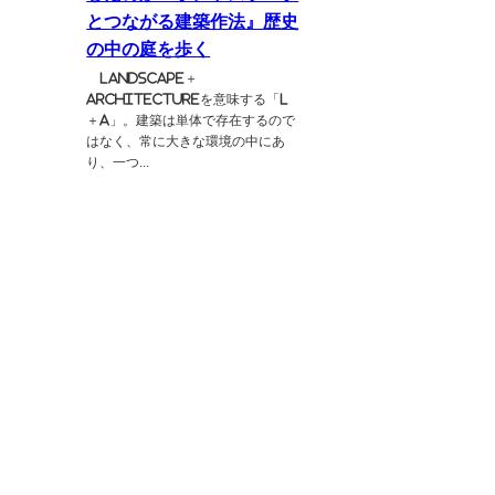
とつながる建築作法』歴史
の中の庭を歩く
Landscape＋
Architectureを意味する「L
＋A」。建築は単体で存在するので
はなく、常に大きな環境の中にあ
り、一つ...